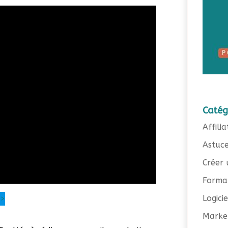
Catég
Affilia
Astuc
Créer 
Forma
Logici
>>
Marke