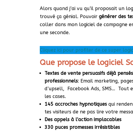
Alors quand j’ai vu qu’il proposait un log
trouvé ça génial. Pouvoir
générer des te
coller dans mon logiciel de campagne ema
une seconde.
Cliquez ici pour profiter de ce super logi
Que propose le logiciel S
Textes de vente persuasifs déjà pensés
professionnels
: Email marketing, page
d’upsell, Facebook Ads, SMS… Tout es
les cases.
145
accroches hypnotiques
qui rende
tes visiteurs de ne pas lire votre mes
Des appels à l’action implacables
330 puces promesses irrésistibles