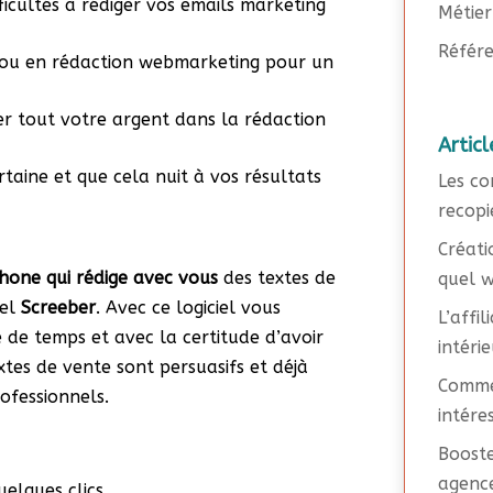
icultés à rédiger vos emails marketing
Métier
Référe
fou en rédaction webmarketing pour un
r tout votre argent dans la rédaction
Articl
taine et que cela nuit à vos résultats
Les co
recopi
Créati
phone qui rédige avec vous
des textes de
quel w
iel
Screeber
. Avec ce logiciel vous
L’affi
 de temps et avec la certitude d’avoir
intéri
xtes de vente sont persuasifs et déjà
Commen
ofessionnels.
intére
Booste
agence
elques clics