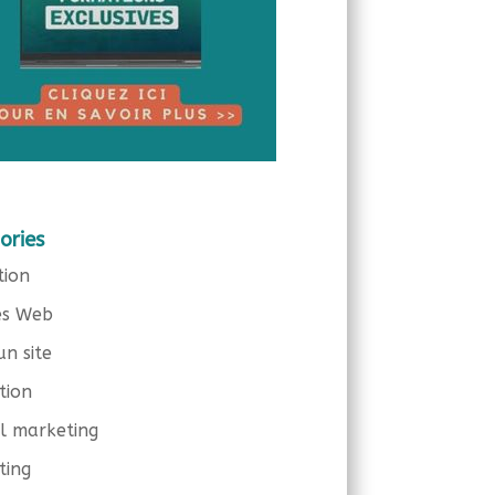
ories
tion
es Web
un site
tion
el marketing
ting