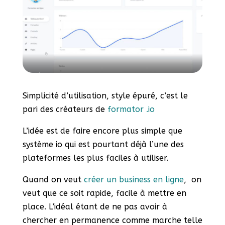
Simplicité d’utilisation, style épuré, c’est le
pari des créateurs de
formator .io
L’idée est de faire encore plus simple que
système io qui est pourtant déjà l’une des
plateformes les plus faciles à utiliser.
Quand on veut
créer un business en ligne
, on
veut que ce soit rapide, facile à mettre en
place. L’idéal étant de ne pas avoir à
chercher en permanence comme marche telle