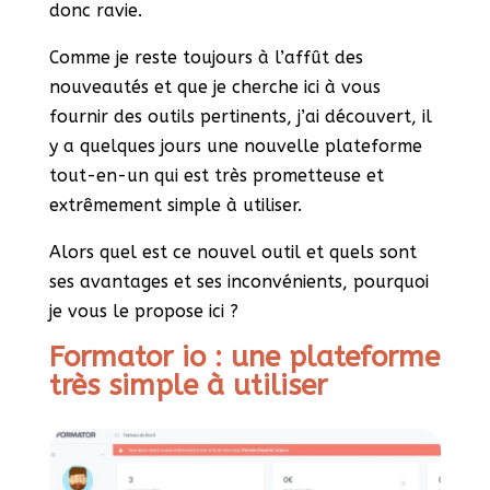
donc ravie.
Comme je reste toujours à l’affût des
nouveautés et que je cherche ici à vous
fournir des outils pertinents, j’ai découvert, il
y a quelques jours une nouvelle plateforme
tout-en-un qui est très prometteuse et
extrêmement simple à utiliser.
Alors quel est ce nouvel outil et quels sont
ses avantages et ses inconvénients, pourquoi
je vous le propose ici ?
Formator io : une plateforme
très simple à utiliser