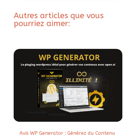
Autres articles que vous
pourriez aimer:
Avis WP Generator : Générez du Contenu