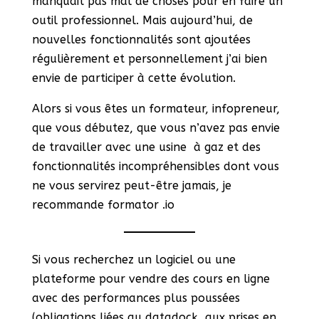
manquait pas mal de choses pour en faire un
outil professionnel. Mais aujourd’hui, de
nouvelles fonctionnalités sont ajoutées
régulièrement et personnellement j’ai bien
envie de participer à cette évolution.
Alors si vous êtes un formateur, infopreneur,
que vous débutez, que vous n’avez pas envie
de travailler avec une usine à gaz et des
fonctionnalités incompréhensibles dont vous
ne vous servirez peut-être jamais, je
recommande formator .io
Si vous recherchez un logiciel ou une
plateforme pour vendre des cours en ligne
avec des performances plus poussées
(obligations liées au datadock, aux prises en