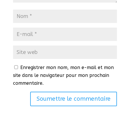
Enregistrer mon nom, mon e-mail et mon
site dans le navigateur pour mon prochain
commentaire.
Soumettre le commentaire