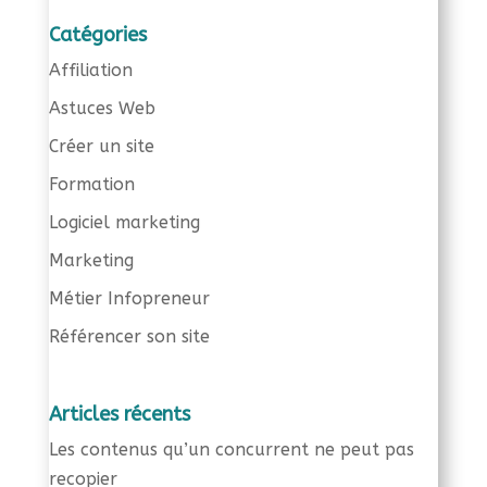
Catégories
Affiliation
Astuces Web
Créer un site
Formation
Logiciel marketing
Marketing
Métier Infopreneur
Référencer son site
Articles récents
Les contenus qu’un concurrent ne peut pas
recopier