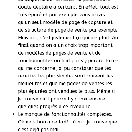
doute déplaire à certains. En effet, tout est
très épuré et par exemple vous n’avez
qu’un seul modèle de page de capture et
de structure de page de vente par exemple.
Mais moi, c’est justement ça qui me plait. Au
final quand on a un choix trop important
de modèles de pages de vente et de
fonctionnalités on finit par s’y perdre. En ce
qui me concerne j’ai pu constater que les
recettes les plus simples sont souvent les
meilleures et que me pages de ventes les
plus épurées ont vendues le plus. Même si
je trouve qu’il pourrait y a voir encore
quelques progrès à ce niveau là.
Le manque de fonctionnalités complexes.
Ok mais bon à ce tarif là moi je trouve que
c’est déjà pas mal.