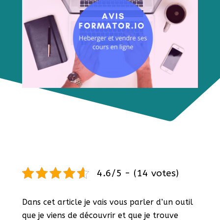
4.6/5 - (14 votes)
Dans cet article je vais vous parler d’un outil
que je viens de découvrir et que je trouve