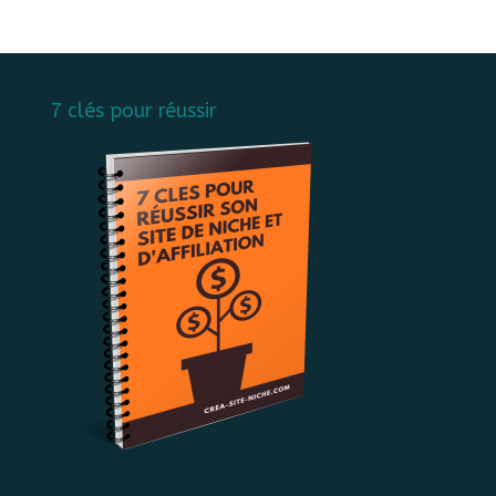
7 clés pour réussir