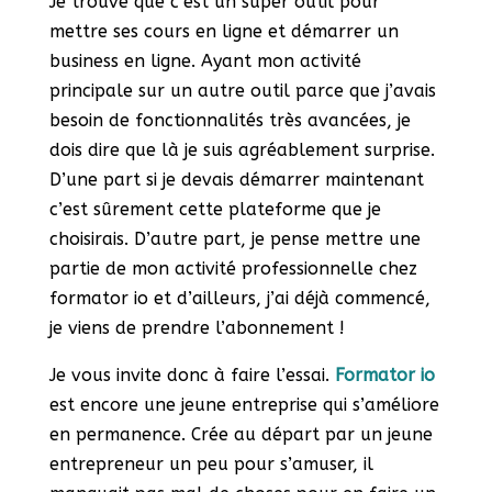
Je trouve que c’est un super outil pour
mettre ses cours en ligne et démarrer un
business en ligne. Ayant mon activité
principale sur un autre outil parce que j’avais
besoin de fonctionnalités très avancées, je
dois dire que là je suis agréablement surprise.
D’une part si je devais démarrer maintenant
c’est sûrement cette plateforme que je
choisirais. D’autre part, je pense mettre une
partie de mon activité professionnelle chez
formator io et d’ailleurs, j’ai déjà commencé,
je viens de prendre l’abonnement !
Je vous invite donc à faire l’essai.
Formator io
est encore une jeune entreprise qui s’améliore
en permanence. Crée au départ par un jeune
entrepreneur un peu pour s’amuser, il