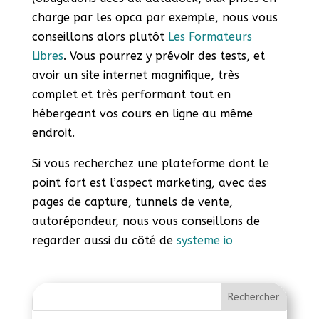
charge par les opca par exemple, nous vous
conseillons alors plutôt
Les Formateurs
Libres
. Vous pourrez y prévoir des tests, et
avoir un site internet magnifique, très
complet et très performant tout en
hébergeant vos cours en ligne au même
endroit.
Si vous recherchez une plateforme dont le
point fort est l’aspect marketing, avec des
pages de capture, tunnels de vente,
autorépondeur, nous vous conseillons de
regarder aussi du côté de
systeme io