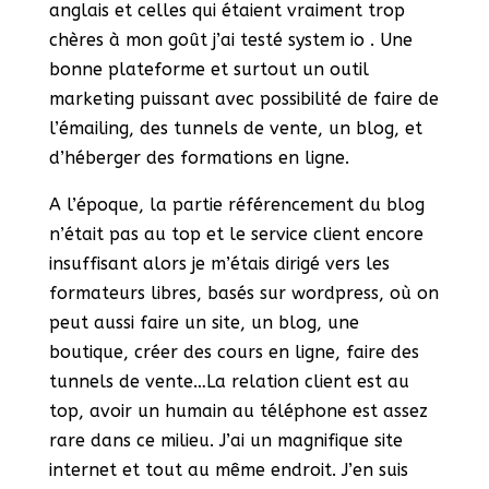
anglais et celles qui étaient vraiment trop
chères à mon goût j’ai testé system io . Une
bonne plateforme et surtout un outil
marketing puissant avec possibilité de faire de
l’émailing, des tunnels de vente, un blog, et
d’héberger des formations en ligne.
A l’époque, la partie référencement du blog
n’était pas au top et le service client encore
insuffisant alors je m’étais dirigé vers les
formateurs libres, basés sur wordpress, où on
peut aussi faire un site, un blog, une
boutique, créer des cours en ligne, faire des
tunnels de vente…La relation client est au
top, avoir un humain au téléphone est assez
rare dans ce milieu. J’ai un magnifique site
internet et tout au même endroit. J’en suis