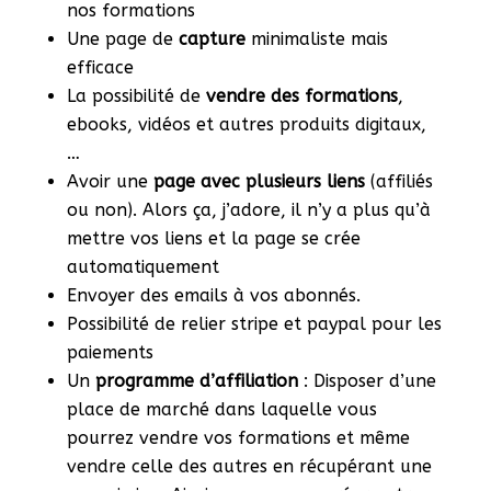
nos formations
Une page de
capture
minimaliste mais
efficace
La possibilité de
vendre des formations
,
ebooks, vidéos et autres produits digitaux,
…
Avoir une
page avec plusieurs liens
(affiliés
ou non). Alors ça, j’adore, il n’y a plus qu’à
mettre vos liens et la page se crée
automatiquement
Envoyer des emails à vos abonnés.
Possibilité de relier stripe et paypal pour les
paiements
Un
programme d’affiliation
: Disposer d’une
place de marché dans laquelle vous
pourrez vendre vos formations et même
vendre celle des autres en récupérant une