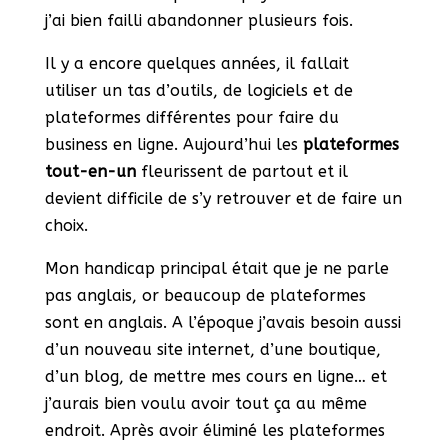
j’ai bien failli abandonner plusieurs fois.
Il y a encore quelques années, il fallait
utiliser un tas d’outils, de logiciels et de
plateformes différentes pour faire du
business en ligne. Aujourd’hui les
plateformes
tout-en-un
fleurissent de partout et il
devient difficile de s’y retrouver et de faire un
choix.
Mon handicap principal était que je ne parle
pas anglais, or beaucoup de plateformes
sont en anglais. A l’époque j’avais besoin aussi
d’un nouveau site internet, d’une boutique,
d’un blog, de mettre mes cours en ligne… et
j’aurais bien voulu avoir tout ça au même
endroit. Après avoir éliminé les plateformes