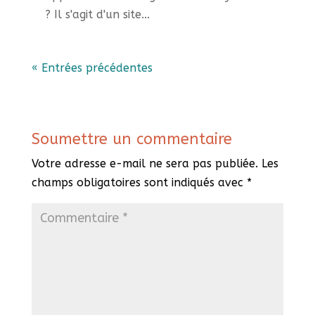
? Il s'agit d'un site...
« Entrées précédentes
Soumettre un commentaire
Votre adresse e-mail ne sera pas publiée.
Les
champs obligatoires sont indiqués avec
*