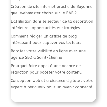
Création de site internet proche de Bayonne :
quel webmaster choisir sur le BAB ?
L’affiliation dans le secteur de la décoration
intérieure : opportunités et stratégies
Comment rédiger un article de blog
intéressant pour captiver vos lecteurs
Boostez votre visibilité en ligne avec une
agence SEO à Saint-Étienne
Pourquoi faire appel à une agence de
rédaction pour booster votre contenu
Conception web et croissance digitale : votre
expert à périgueux pour un avenir connecté