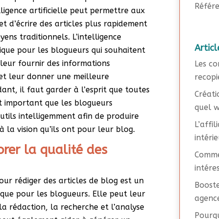
Référe
elligence artificielle peut permettre aux
t d’écrire des articles plus rapidement
ens traditionnels. L’intelligence
Articl
tique pour les blogueurs qui souhaitent
 leur fournir des informations
Les co
 et leur donner une meilleure
recopi
nt, il faut garder à l’esprit que toutes
Créati
est important que les blogueurs
quel w
outils intelligemment afin de produire
L’affi
la vision qu’ils ont pour leur blog.
intéri
orer la qualité des
Commen
intére
e pour rédiger des articles de blog est un
Booste
ique pour les blogueurs. Elle peut leur
agence
la rédaction, la recherche et l’analyse
Pourqu