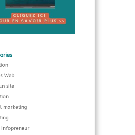
ories
tion
es Web
un site
tion
el marketing
ting
 Infopreneur