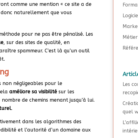
eront comme une mention « ce site a de
Forma
st donc naturellement que vous
Logici
Marke
 méthode pour ne pas être pénalisé. Les
Métier
ue
, sur des sites de qualité, en
Référe
araître spammeur. C’est là qu’un outil
êt.
ing
Articl
s non négligeables pour le
Les co
cela
améliore sa visibilité
sur les
recopi
 nombre de chemins menant jusqu’à lui.
Créati
turel
.
quel w
sitivement dans les algorithmes des
L’affi
édibilité et l’autorité d’un domaine aux
intéri