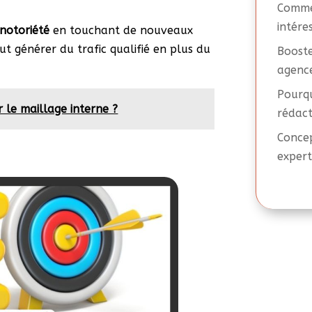
Commen
intére
 notoriété
en touchant de nouveaux
eut générer du trafic qualifié en plus du
Booste
agence
Pourqu
r le maillage interne ?
rédact
Concep
expert