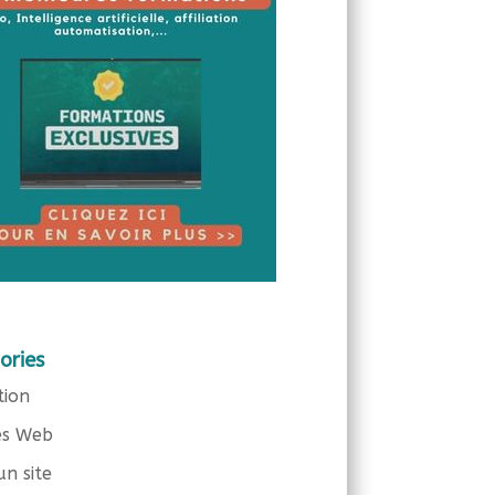
ories
tion
es Web
un site