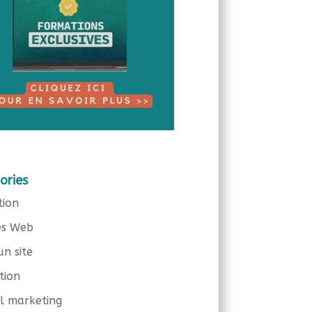
ories
tion
es Web
un site
tion
el marketing