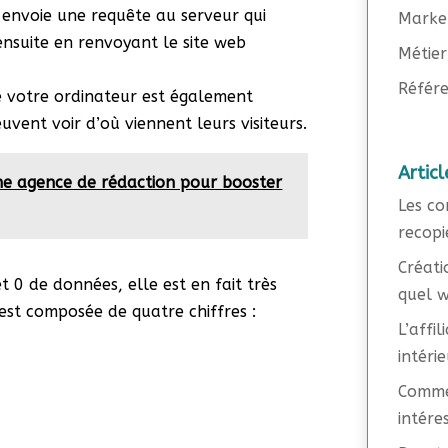
 envoie une requête au serveur qui
Marke
ensuite en renvoyant le site web
Métier
Référe
de votre ordinateur est également
euvent voir d’où viennent leurs visiteurs.
Articl
ne agence de rédaction pour booster
Les co
recopi
Créati
t 0 de données, elle est en fait très
quel w
est composée de quatre chiffres :
L’affi
intéri
Commen
intére