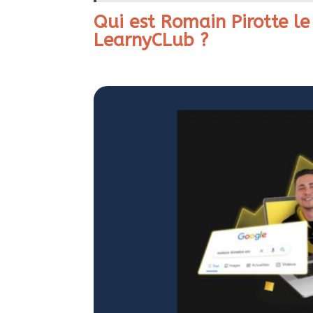
Qui est Romain Pirotte le
LearnyCLub ?