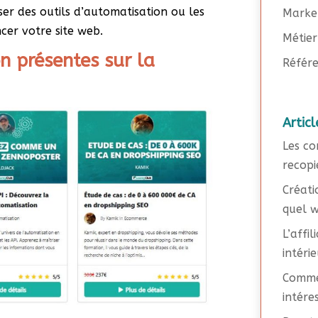
ser des outils d’automatisation ou les
Marke
cer votre site web.
Métier
n présentes sur la
Référe
Articl
Les co
recopi
Créati
quel w
L’affi
intéri
Commen
intére