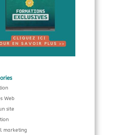
ories
tion
es Web
un site
tion
el marketing