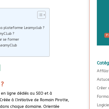
 la plateforme Learnyclub ?
rnyCLub ?
ur se former
LearnyClub
Catég
>
Affilia
Astuc
 ?
Créer 
en ligne dédiés au SEO et à
Forma
 Créée à l’initiative de Romain Pirotte,
Logici
 dans chaque domaine. Orientée